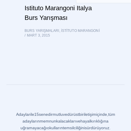
Istituto Marangoni Italya
Burs Yarışması
BURS YARIŞMALARI
,
ISTITUTO MARANGONI
MART 3, 2015
Adaylar ile 15 senedir mutlu ve dürüst bir iletişim içinde, tüm
adayların memnun kalacakları ve hayal kırıklığına
uğramayacağı okulların temsilciliğini sürdürüyoruz.