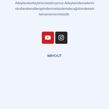
Adaylardan hiçbir ücret almıyoruz. Adaylar ödemelerini
okullara kendileri gönderir ve bizden alacağı tüm destek
tamamen ücretsizdir.
WAYOUT