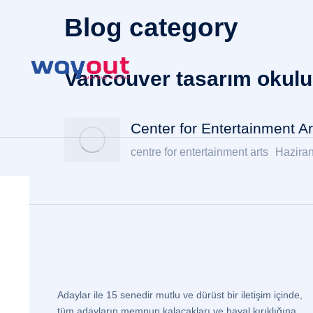
Blog category
Vancouver tasarım okulu
Center for Entertainment A
centre for entertainment arts
Haziran
Adaylar ile 15 senedir mutlu ve dürüst bir iletişim içinde,
tüm adayların memnun kalacakları ve hayal kırıklığına