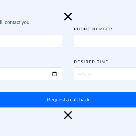
ll contact you.
PHONE NUMBER
DESIRED TIME
Request a call-back