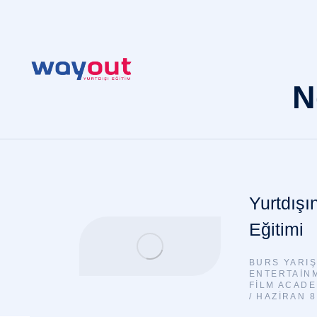
N
Yurtdış
Eğitimi
BURS YARI
ENTERTAIN
FILM ACAD
HAZIRAN 8