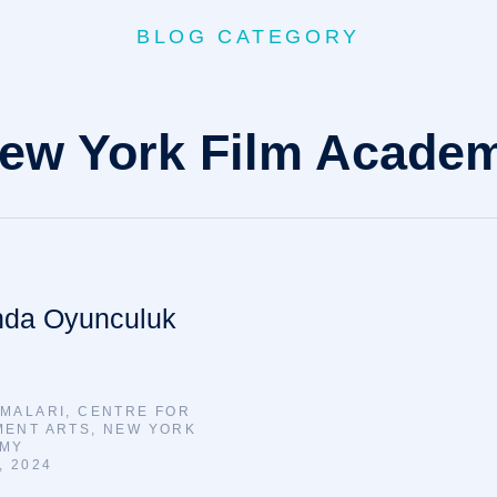
BLOG CATEGORY
ew York Film Acade
ında Oyunculuk
ŞMALARI
,
CENTRE FOR
MENT ARTS
,
NEW YORK
EMY
, 2024