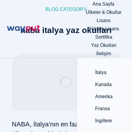
Ana Sayfa
BLOG CATEGORY
Ülkeler & Okullar
Lisans
naba italya yaz okulları
Yüksek Lisans
Sertifika
Yaz Okulları
İletişim
İtalya
Kanada
Amerika
Fransa
İngiltere
NABA, İtalya’nın en fazla yabancı