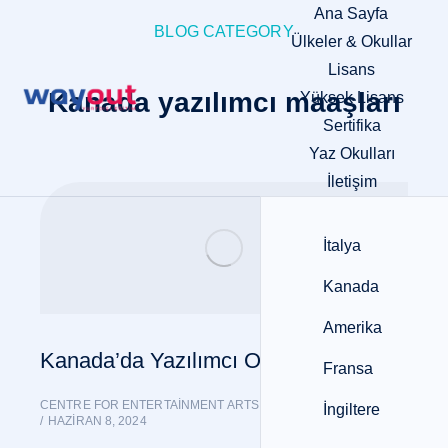
Ana Sayfa
BLOG CATEGORY
Ülkeler & Okullar
Lisans
Kanada yazılımcı maaşları
Yüksek Lisans
Sertifika
Yaz Okulları
İletişim
İtalya
Kanada
Amerika
Kanada’da Yazılımcı Olmak
Fransa
CENTRE FOR ENTERTAINMENT ARTS
,
GENEL DUYURULAR
İngiltere
HAZIRAN 8, 2024