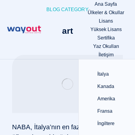
Ana Sayfa
BLOG CATEGORY
Ülkeler & Okullar
Lisans
art
Yüksek Lisans
Sertifika
Yaz Okulları
İletişim
İtalya
Kanada
Amerika
Fransa
İngiltere
NABA, İtalya’nın en fazla yabancı