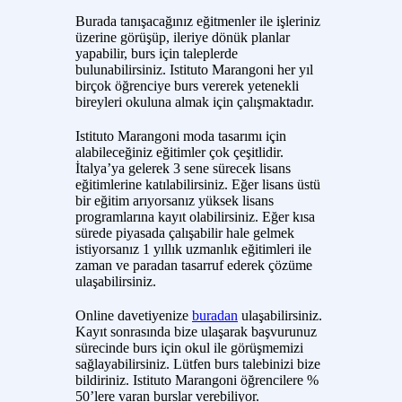
Burada tanışacağınız eğitmenler ile işleriniz
üzerine görüşüp, ileriye dönük planlar
yapabilir, burs için taleplerde
bulunabilirsiniz. Istituto Marangoni her yıl
birçok öğrenciye burs vererek yetenekli
bireyleri okuluna almak için çalışmaktadır.
Istituto Marangoni moda tasarımı için
alabileceğiniz eğitimler çok çeşitlidir.
İtalya’ya gelerek 3 sene sürecek lisans
eğitimlerine katılabilirsiniz. Eğer lisans üstü
bir eğitim arıyorsanız yüksek lisans
programlarına kayıt olabilirsiniz. Eğer kısa
sürede piyasada çalışabilir hale gelmek
istiyorsanız 1 yıllık uzmanlık eğitimleri ile
zaman ve paradan tasarruf ederek çözüme
ulaşabilirsiniz.
Online davetiyenize
buradan
ulaşabilirsiniz.
Kayıt sonrasında bize ulaşarak başvurunuz
sürecinde burs için okul ile görüşmemizi
sağlayabilirsiniz. Lütfen burs talebinizi bize
bildiriniz. Istituto Marangoni öğrencilere %
50’lere varan burslar verebiliyor.