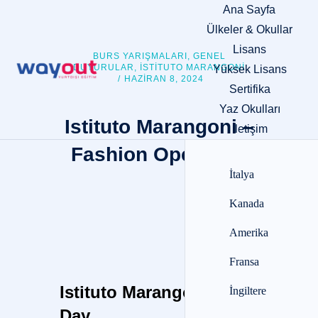
Ana Sayfa
Ülkeler & Okullar
Lisans
BURS YARIŞMALARI
,
GENEL
DUYURULAR
,
ISTITUTO MARANGONI
Yüksek Lisans
/
HAZIRAN 8, 2024
Sertifika
Yaz Okulları
Istituto Marangoni –
İletişim
Fashion Open Day
İtalya
Kanada
Amerika
Fransa
Istituto Marangoni Open
İngiltere
Day